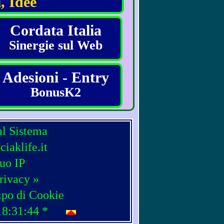
, Idee
Cordata Italia
Sinergie sul Web
Adesioni - Entry
BonusK2
al Sistema
iaklife.it
tuo IP
rivacy »
ipo di Cookie
18:31:44
*