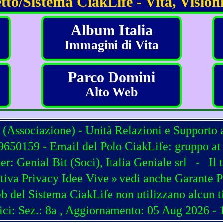
tto/Sistema CiakLife - Vita, Visioni
Album Italia
Immagini di Vita
Parco Domini
Alto Web
 (Associazione) - Unità Relazioni e Supporto 
650159 - Email del Polo CiakLife: gruppo at c
ner:
Genial Bit
(
Soci
),
Italia Geniale srl
-
Il 
tiva Privacy Idee Vive »
vedi anche Garante P
b del Sistema CiakLife non utilizzano alcun t
ici: Sez.: 8a
, Aggiornamento: 05 Aug 2026 - 